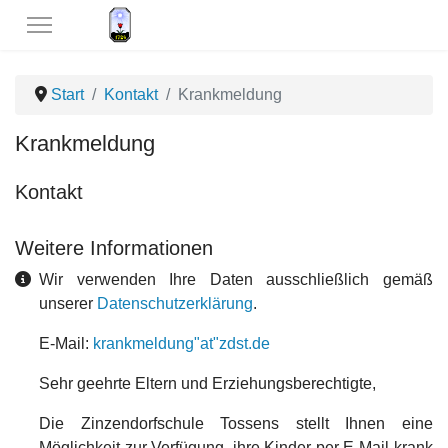
Start
Kontakt
Krankmeldung
Krankmeldung
Kontakt
Weitere Informationen
Weitere Informationen
Wir verwenden Ihre Daten ausschließlich gemäß
unserer
Datenschutzerklärung
.
E-Mail:
krankmeldung"at"zdst.de
Sehr geehrte Eltern und Erziehungsberechtigte,
Die Zinzendorfschule Tossens stellt Ihnen eine
Möglichkeit zur Verfügung, ihre Kinder per E-Mail krank